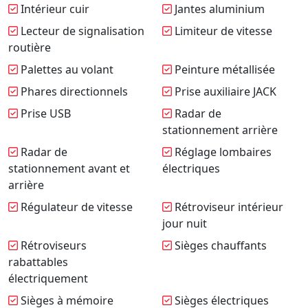
Intérieur cuir
Jantes aluminium
Lecteur de signalisation
Limiteur de vitesse
routière
Palettes au volant
Peinture métallisée
Phares directionnels
Prise auxiliaire JACK
Prise USB
Radar de
stationnement arrière
Radar de
Réglage lombaires
stationnement avant et
électriques
arrière
Régulateur de vitesse
Rétroviseur intérieur
jour nuit
Rétroviseurs
Sièges chauffants
rabattables
électriquement
Sièges à mémoire
Sièges électriques