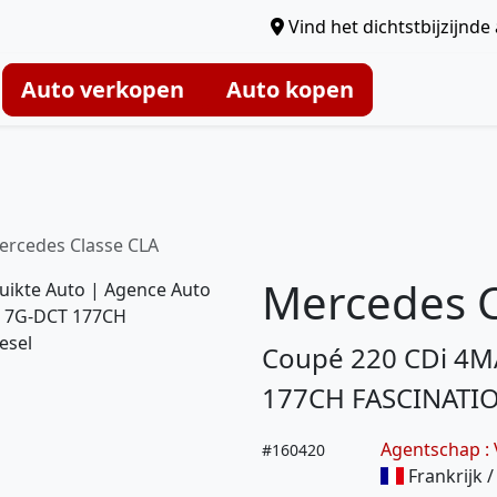
Vind het dichtstbijzijnd
Auto verkopen
Auto kopen
ercedes Classe CLA
Mercedes C
Coupé 220 CDi 4M
177CH FASCINATI
Agentschap :
#
160420
Frankrijk 