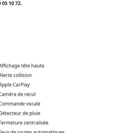
05 10 72.
ffichage tête haute
lerte collision
Apple CarPlay
Caméra de recul
Commande vocale
étecteur de pluie
Fermeture centralisée
Feux de routes automatiques