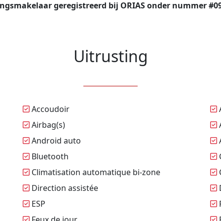
ingsmakelaar geregistreerd bij ORIAS onder nummer #09 
Uitrusting
Accoudoir
A
Airbag(s)
A
Android auto
Bluetooth
Climatisation automatique bi-zone
Direction assistée
D
ESP
Feux de jour