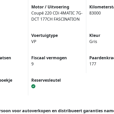
Motor / Uitvoering
Kilometers
Coupé 220 CDi 4MATIC 7G-
83000
DCT 177CH FASCINATION
Voertuigtype
Kleur
VP
Gris
aatsen
Fiscaal vermogen
Paardenkra
9
177
boekje
Reservesleutel
ersoon voor autoverkopen en distribueert garanties na