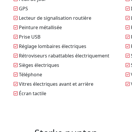
GPS
I
Lecteur de signalisation routière
L
Peinture métallisée
P
Prise USB
Réglage lombaires électriques
R
Rétroviseurs rabattables électriquement
Sièges électriques
S
Téléphone
V
Vitres électriques avant et arrière
V
Écran tactile