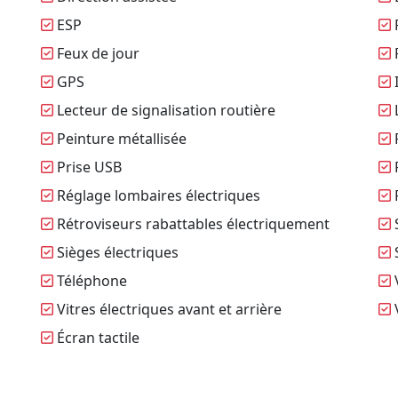
ESP
Feux de jour
GPS
I
Lecteur de signalisation routière
L
Peinture métallisée
P
Prise USB
Réglage lombaires électriques
R
Rétroviseurs rabattables électriquement
Sièges électriques
S
Téléphone
V
Vitres électriques avant et arrière
V
Écran tactile