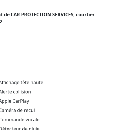
dat de CAR PROTECTION SERVICES, courtier
2
ffichage tête haute
lerte collision
Apple CarPlay
Caméra de recul
Commande vocale
étecteur de pluie