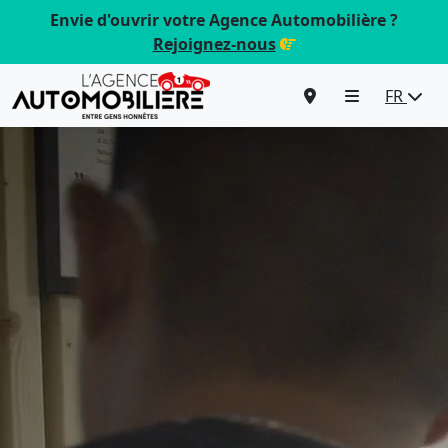
Envie d'ouvrir votre Agence Automobilière ?
Rejoignez-nous
FR