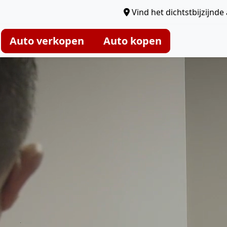
Vind het dichtstbijzijnd
Auto verkopen
Auto kopen