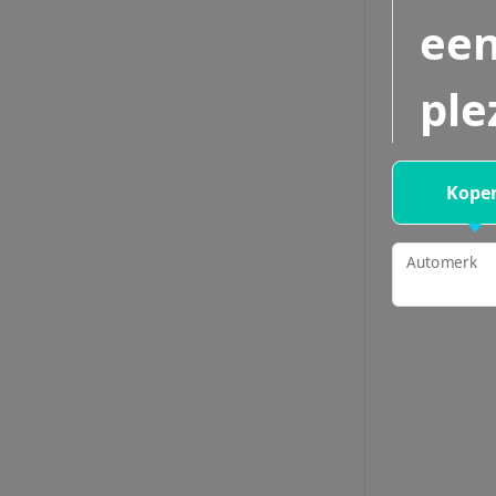
een
ple
Kope
Automerk