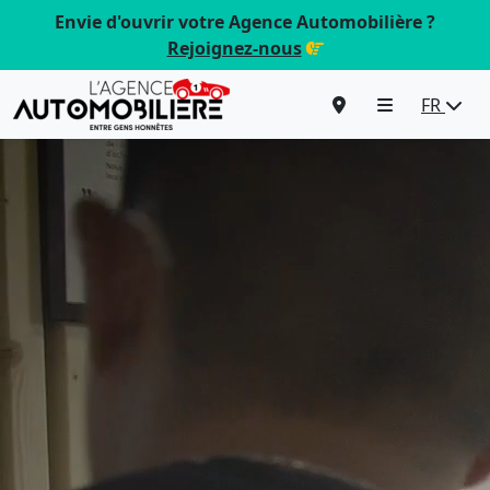
Envie d'ouvrir votre Agence Automobilière ?
Rejoignez-nous
FR