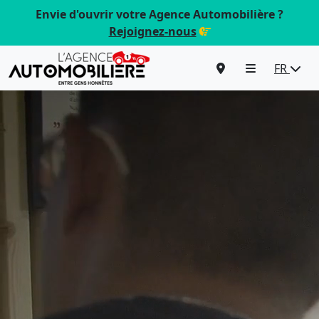
Envie d'ouvrir votre Agence Automobilière ?
Rejoignez-nous
FR