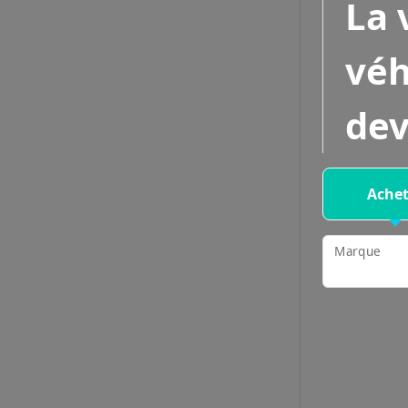
La 
véh
dev
Achet
Marque