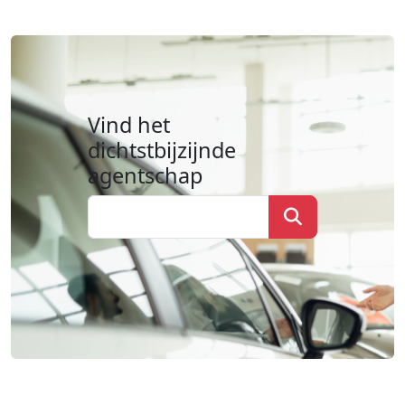
Vind het
dichtstbijzijnde
agentschap