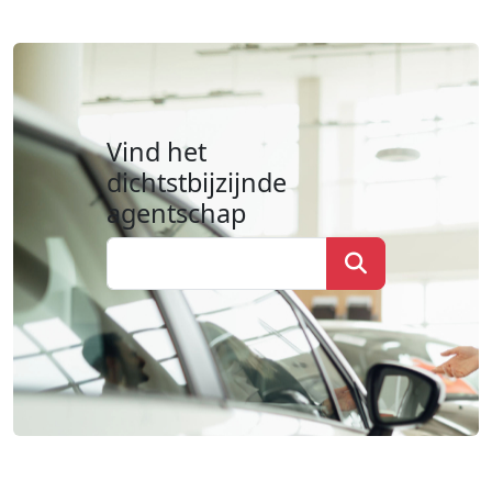
Vind het
dichtstbijzijnde
agentschap