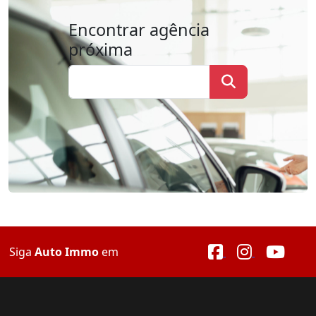
Encontrar agência
próxima
Siga
Auto Immo
em