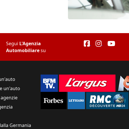
Segui
L'Agenzia
Automobiliare
su
un'auto
e un'auto
 agenzie
genzia
alla Germania