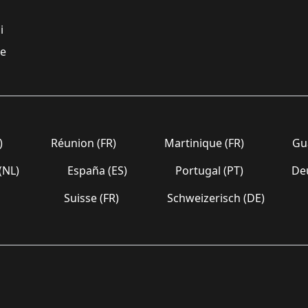
i
re
)
Réunion (FR)
Martinique (FR)
Gua
(NL)
España (ES)
Portugal (PT)
Deu
Suisse (FR)
Schweizerisch (DE)