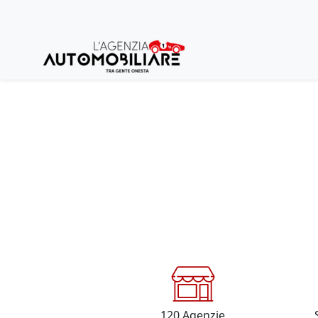
120
Agenzie