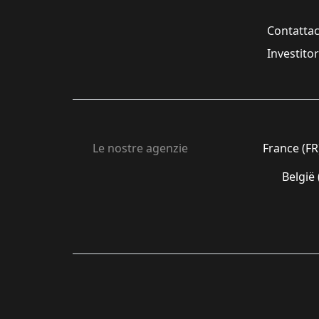
Contattac
Investito
Le nostre agenzie
France (FR
België 