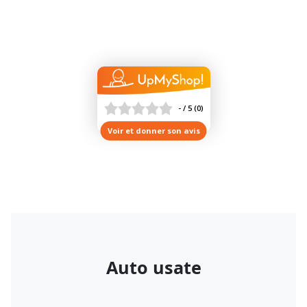
- / 5
(
0
)
Voir et donner son avis
Auto usate