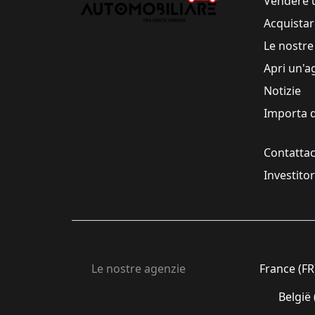
Vendere 
Acquistar
Le nostre
Apri un'a
Notizie
Importa d
Contattac
Investito
Le nostre agenzie
France (FR
België 