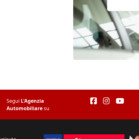
Segui
L'Agenzia
Automobiliare
su