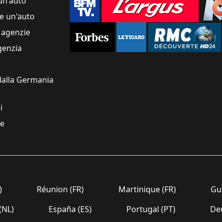
un'auto
e un'auto
 agenzie
genzia
alla Germania
i
re
)
Réunion (FR)
Martinique (FR)
Gua
(NL)
España (ES)
Portugal (PT)
Deu