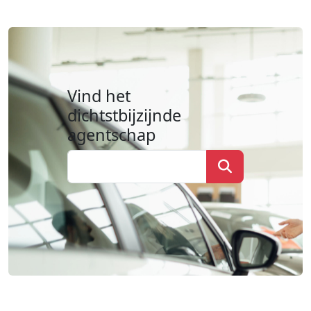
Vind het
dichtstbijzijnde
agentschap