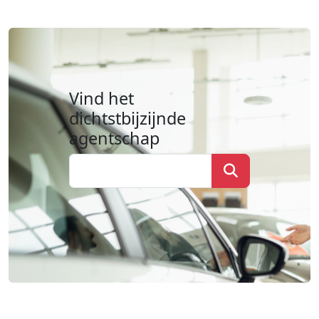
Vind het
dichtstbijzijnde
agentschap