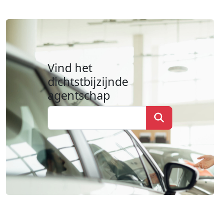
Vind het
dichtstbijzijnde
agentschap