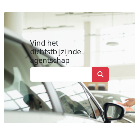
Vind het
dichtstbijzijnde
agentschap