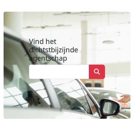
Vind het
dichtstbijzijnde
agentschap