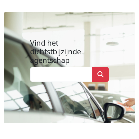
Vind het
dichtstbijzijnde
agentschap