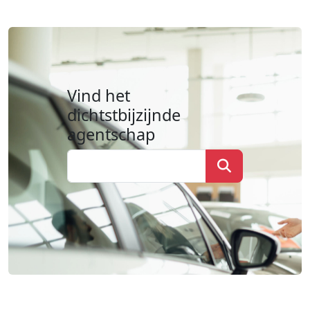
Vind het
dichtstbijzijnde
agentschap