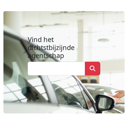
Vind het
dichtstbijzijnde
agentschap