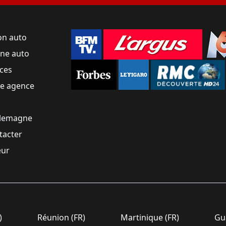
on auto
une auto
ces
ne agence
llemagne
tacter
eur
)
Réunion (FR)
Martinique (FR)
Gua