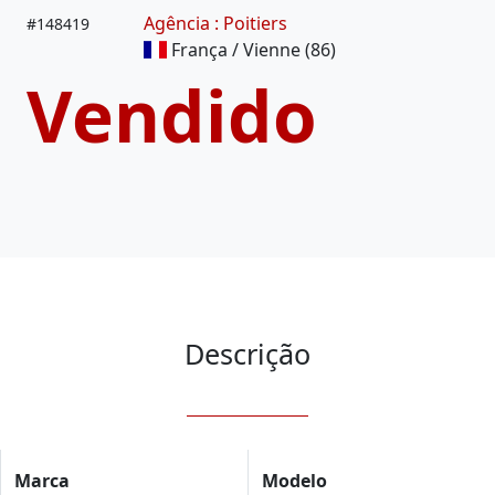
Agência : Poitiers
#
148419
França / Vienne (86)
Vendido
Descrição
Marca
Modelo