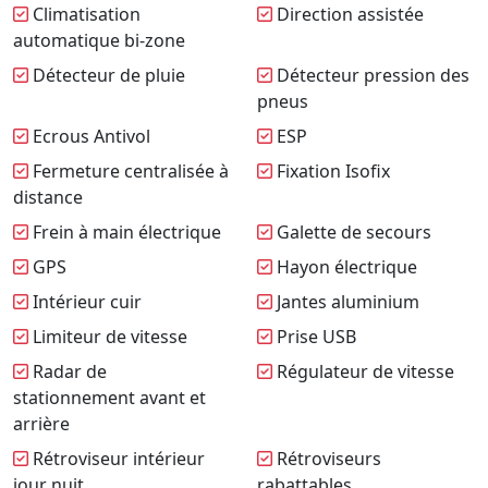
Climatisation
Direction assistée
automatique bi-zone
Détecteur de pluie
Détecteur pression des
pneus
Ecrous Antivol
ESP
Fermeture centralisée à
Fixation Isofix
distance
Frein à main électrique
Galette de secours
GPS
Hayon électrique
Intérieur cuir
Jantes aluminium
Limiteur de vitesse
Prise USB
Radar de
Régulateur de vitesse
stationnement avant et
arrière
Rétroviseur intérieur
Rétroviseurs
jour nuit
rabattables