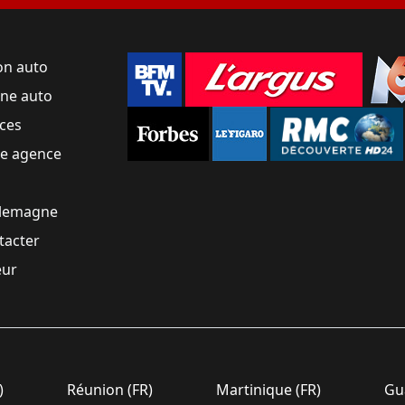
on auto
une auto
ces
ne agence
llemagne
tacter
eur
)
Réunion (FR)
Martinique (FR)
Gua