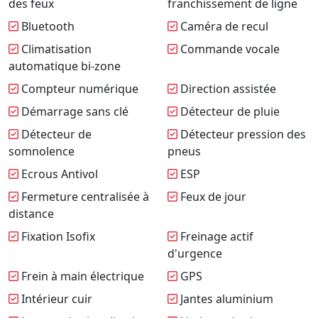
des feux
franchissement de ligne
Bluetooth
Caméra de recul
Climatisation
Commande vocale
automatique bi-zone
Compteur numérique
Direction assistée
Démarrage sans clé
Détecteur de pluie
Détecteur de
Détecteur pression des
somnolence
pneus
Ecrous Antivol
ESP
Fermeture centralisée à
Feux de jour
distance
Fixation Isofix
Freinage actif
d'urgence
Frein à main électrique
GPS
Intérieur cuir
Jantes aluminium