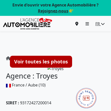
Envie d'ouvrir votre Agence Automobilière ?
Rejoignez-nous
FR
Agence : Troyes
Voir toutes les photos
Agence : Troyes
France / Aube (10)
SIRET :
93172427200014