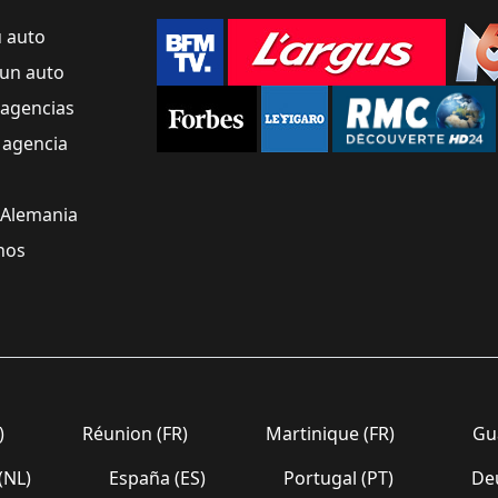
u auto
un auto
 agencias
 agencia
 Alemania
nos
)
Réunion (FR)
Martinique (FR)
Gua
(NL)
España (ES)
Portugal (PT)
Deu