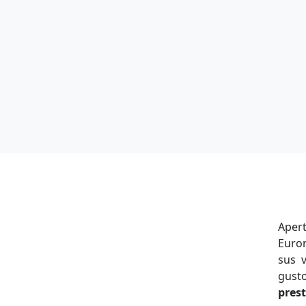
Aper
Eurom
sus 
gust
prest