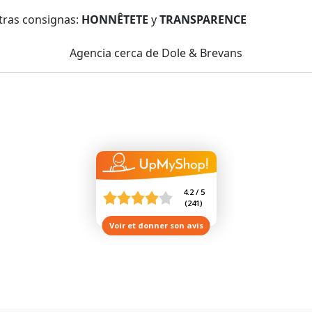
tras consignas:
HONNÊTETE
y
TRANSPARENCE
Agencia cerca de Dole & Brevans
4.2 / 5
(
241
)
Voir et donner son avis