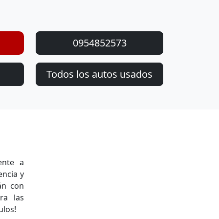
0954852573
Todos los autos usados
ente a
encia y
án con
ra las
ulos!