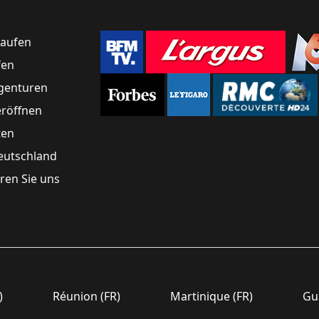
kaufen
fen
genturen
eröffnen
ten
eutschland
ren Sie uns
)
Réunion (FR)
Martinique (FR)
Gua