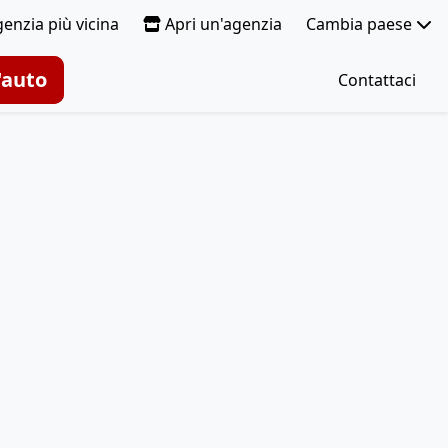
genzia più vicina
Apri un'agenzia
Cambia paese
'auto
Contattaci