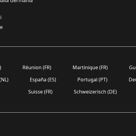
alla Germania
i
re
)
Réunion (FR)
Martinique (FR)
Gua
(NL)
España (ES)
Portugal (PT)
Deu
Suisse (FR)
Schweizerisch (DE)