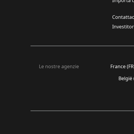
Importa d
Contattac
Investito
Le nostre agenzie
France (FR
België 