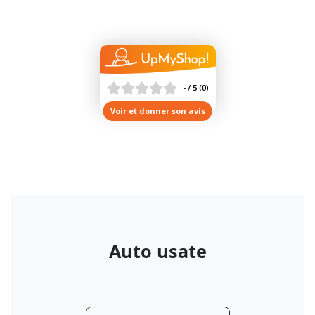
- / 5
(
0
)
Voir et donner son avis
Auto usate