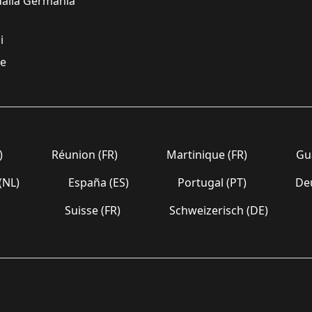
alla Germania
i
re
)
Réunion (FR)
Martinique (FR)
Gua
(NL)
España (ES)
Portugal (PT)
Deu
Suisse (FR)
Schweizerisch (DE)