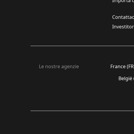
Importa d
Contattac
Investito
Le nostre agenzie
France (FR
België 