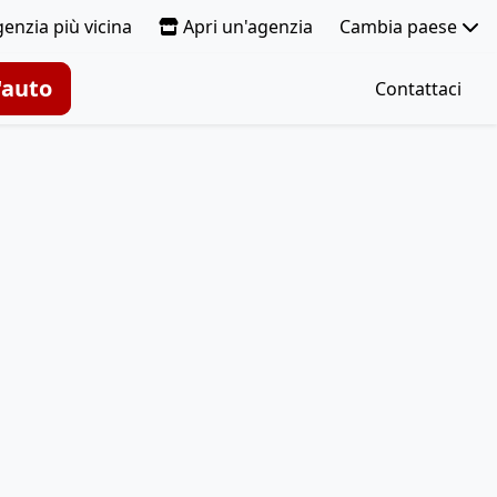
genzia più vicina
Apri un'agenzia
Cambia paese
'auto
Contattaci