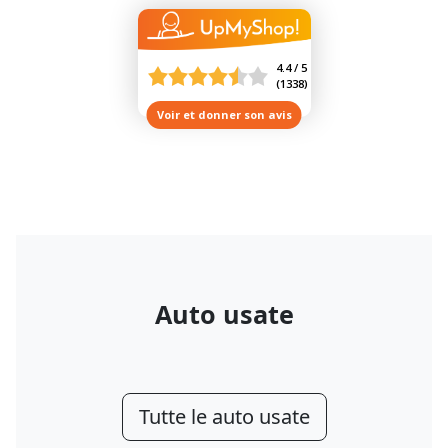
4.4 / 5
(
1338
)
Voir et donner son avis
Auto usate
Tutte le auto usate