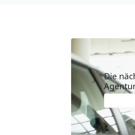
Die näc
Agentur