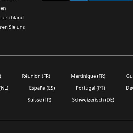
ten
eutschland
ren Sie uns
)
Réunion (FR)
Martinique (FR)
Gua
(NL)
España (ES)
Portugal (PT)
Deu
Suisse (FR)
Schweizerisch (DE)