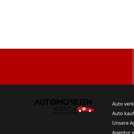
Auto ver
Auto kau
Unsere A
Agentur 