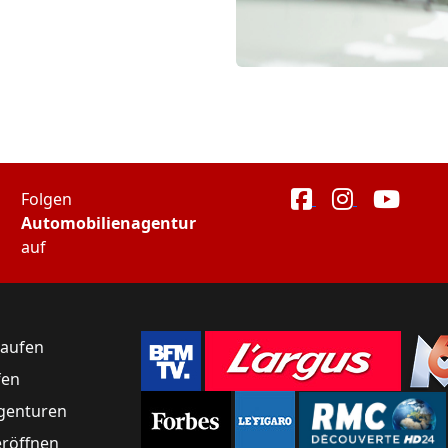
Folgen
Automobilienagentur
auf
kaufen
fen
genturen
eröffnen