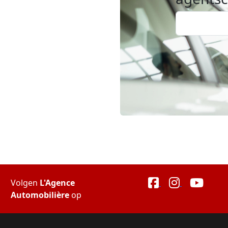
Volgen
L'Agence
Automobilière
op