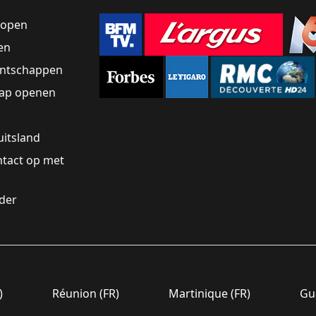
kopen
en
ntschappen
ap openen
uitsland
tact op met
rder
)
Réunion (FR)
Martinique (FR)
Gua