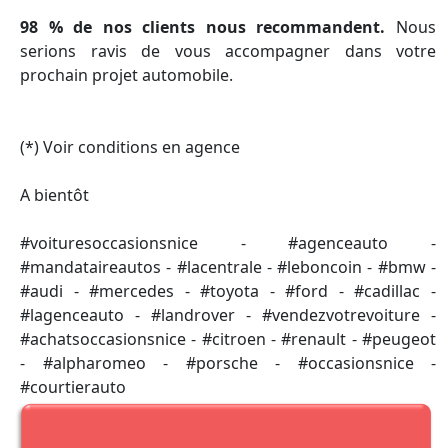
98 % de nos clients nous recommandent.
Nous
serions ravis de vous accompagner dans votre
prochain projet automobile.
(*) Voir conditions en agence
A bientôt
#voituresoccasionsnice - #agenceauto -
#mandataireautos - #lacentrale - #leboncoin - #bmw -
#audi - #mercedes - #toyota - #ford - #cadillac -
#lagenceauto - #landrover - #vendezvotrevoiture -
#achatsoccasionsnice - #citroen - #renault - #peugeot
- #alpharomeo - #porsche - #occasionsnice -
#courtierauto