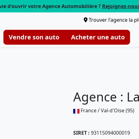
vie d'ouvrir votre Agence Automobilière ?
Rejoignez-nou
Trouver l'agence la p
Vendre son auto
Acheter une auto
Agence : La
France / Val-d'Oise (95)
SIRET :
93115094000019