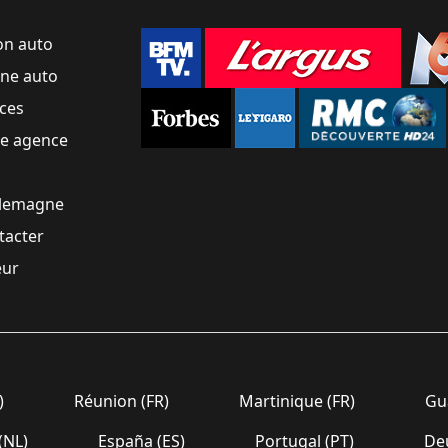
on auto
une auto
ces
ne agence
llemagne
tacter
eur
)
Réunion (FR)
Martinique (FR)
Gua
(NL)
España (ES)
Portugal (PT)
Deu