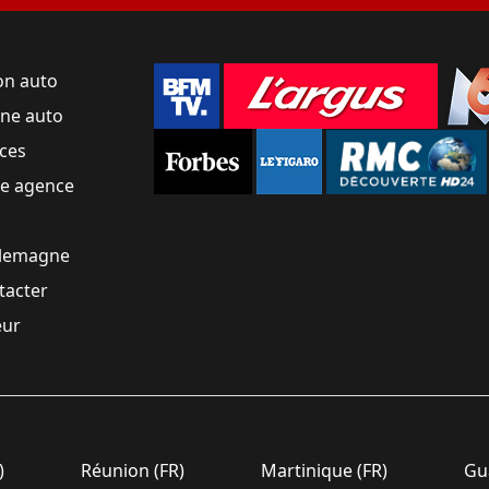
on auto
une auto
ces
ne agence
llemagne
tacter
eur
)
Réunion (FR)
Martinique (FR)
Gua