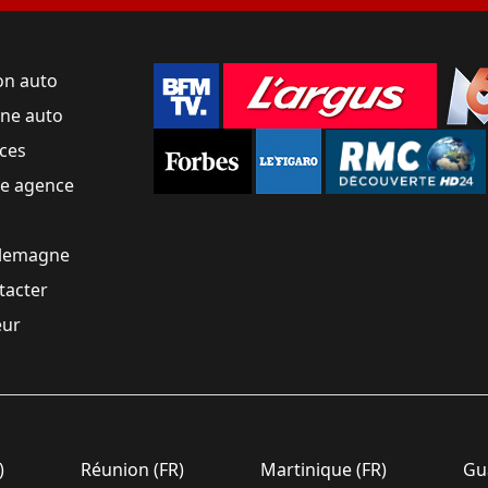
on auto
une auto
ces
ne agence
llemagne
tacter
eur
)
Réunion (FR)
Martinique (FR)
Gua