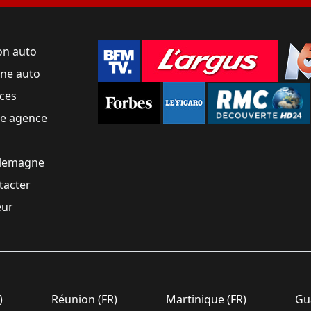
on auto
une auto
ces
ne agence
llemagne
tacter
eur
)
Réunion (FR)
Martinique (FR)
Gua