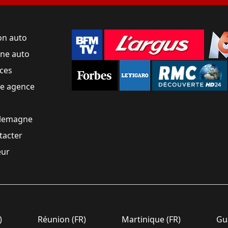
on auto
une auto
ces
ne agence
llemagne
tacter
eur
)
Réunion (FR)
Martinique (FR)
Gua