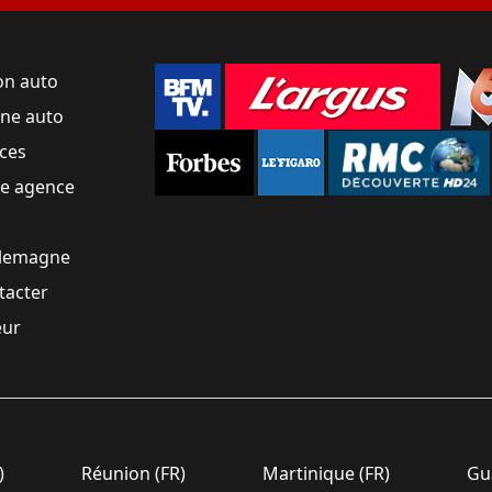
on auto
une auto
ces
ne agence
llemagne
tacter
eur
)
Réunion (FR)
Martinique (FR)
Gua