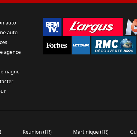
on auto
une auto
ces
ne agence
llemagne
tacter
eur
)
Réunion (FR)
Martinique (FR)
Gua