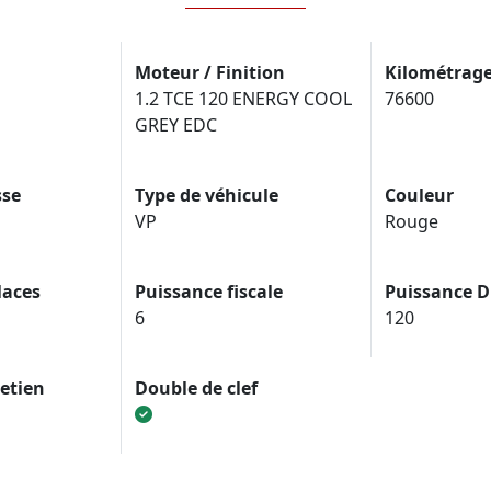
Moteur / Finition
Kilométrag
1.2 TCE 120 ENERGY COOL
76600
GREY EDC
sse
Type de véhicule
Couleur
VP
Rouge
laces
Puissance fiscale
Puissance D
6
120
retien
Double de clef