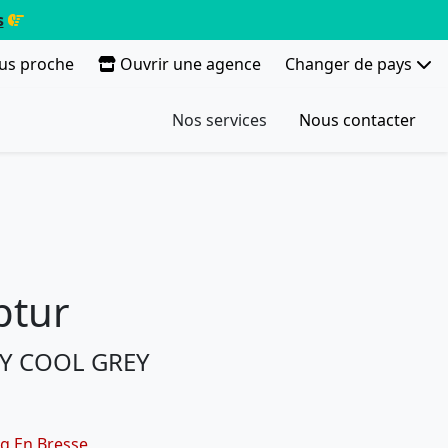
s
lus proche
Ouvrir une agence
Changer de pays
Nos services
Nous contacter
ptur
GY COOL GREY
g En Bresse