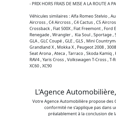
- PRIX HORS FRAIS DE MISE A LA ROUTE A PA
Véhicules similaires : Alfa Romeo Stelvio , Aud
Aircross , C4 Aircross , C4 Cactus , C5 Airc
Crossback , Fiat 500X , Fiat Freemont , Ford 
Renegade , Wrangler ,  Kia Soul , Sportage ,
GLA , GLC Coupé , GLE , GLS , Mini Countryman
Grandland X , Mokka X , Peugeot 2008 , 3008 ,
Seat Arona , Ateca , Tarraco , Skoda Kamiq , 
RAV4 , Yaris Cross , Volkswagen T-Cross , T-R
XC60 , XC90

L'Agence Automobilière,
Votre Agence Automobilière propose des Gar
conformité ne s’applique pas dans un
préalablement à la conclusion de l