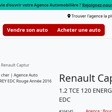
vie d'ouvrir votre Agence Automobilière ?
Rejoignez-nou
Trouver l'agence la p
Vendre son auto
Acheter une auto
Renault Captur
Renault Ca
1.2 TCE 120 ENER
EDC
Agence : Bour
#
164145