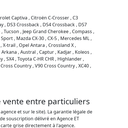
vrolet Captiva , Citroën C-Crosser , C3 
ay , DS3 Crossback , DS4 Crossback , DS7 
e , Tucson , Jeep Grand Cherokee , Compass , 
 Sport , Mazda CX-30 , CX-5 , Mercedes ML , 
-trail , Opel Antara , Crossland X , 
kana , Austral , Captur , Kadjar , Koleos , 
y , SX4 , Toyota C-HR CHR , Highlander , 
 Cross Country , V90 Cross Country , XC40 , 
vente entre particuliers
ence et sur le site). La garantie légale de
 de souscription délivré en Agence ET
carte grise directement à l'agence.