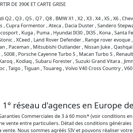
RTIR DE 390€ ET CARTE GRISE

i Q2 , Q3 , Q5 , Q7 , Q8 , BMW X1 , X2 , X3 , X4 , X5 , X6 , Che
ross , Cupra Formentor , Ateca , Dacia Duster , Sandero Stepw
Ecosport , Kuga , Puma , Hyundai IX30 , IX35 , Kona , Santa F
 Stonic , XCeed , Land Rover Defender , Range rover evoque ,
 , Paceman , Mitsubishi Outlander , Nissan Juke , Qashqai , X
 5008 , Porsche Cayenne Turbo S , Macan Turbo S , Renault Ar
Karoq , Kodiaq , Subaru Forester , Suzuki Grand Vitara , Jimn
oc , Taigo , Tiguan , Touareg , Volvo V40 Cross Country , V60
 1° réseau d'agences en Europe de 
anties Commerciales de 3 à 60 mois* (voir conditions en ag
e vente entre particuliers. Détail des conditions générales
a vente. Nous sommes agréés SIV et pouvons réaliser votre 