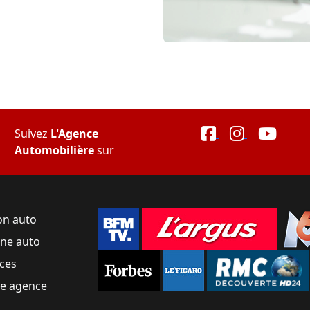
Suivez
L'Agence
Automobilière
sur
on auto
une auto
ces
ne agence