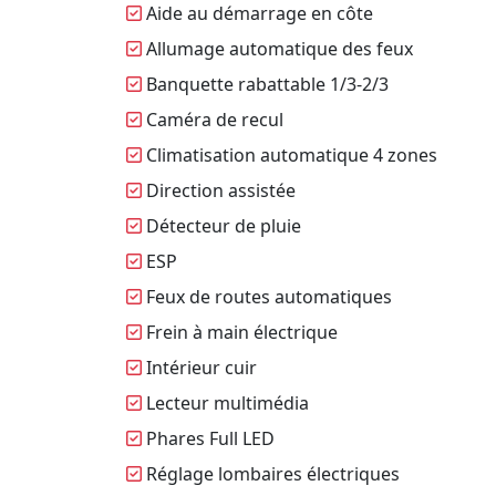
Aide au démarrage en côte
Allumage automatique des feux
Banquette rabattable 1/3-2/3
Caméra de recul
Climatisation automatique 4 zones
Direction assistée
Détecteur de pluie
ESP
Feux de routes automatiques
Frein à main électrique
Intérieur cuir
Lecteur multimédia
Phares Full LED
Réglage lombaires électriques