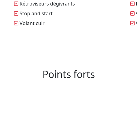
Rétroviseurs dégivrants
R
Stop and start
V
Volant cuir
V
Points forts