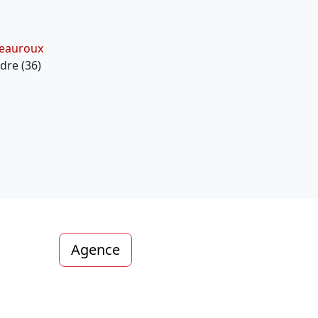
teauroux
dre (36)
Agence