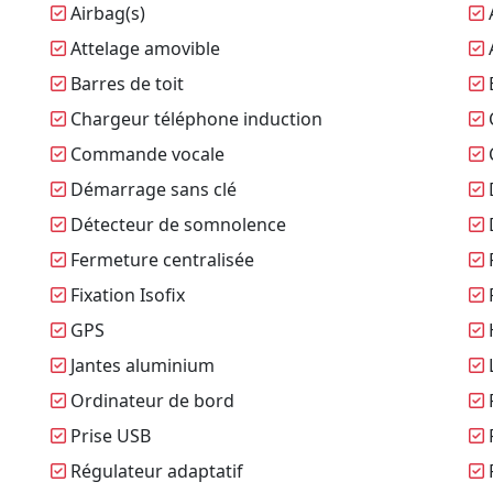
Airbag(s)
A
Attelage amovible
A
Barres de toit
Chargeur téléphone induction
Commande vocale
Démarrage sans clé
Détecteur de somnolence
Fermeture centralisée
Fixation Isofix
F
GPS
Jantes aluminium
L
Ordinateur de bord
P
Prise USB
R
Régulateur adaptatif
R