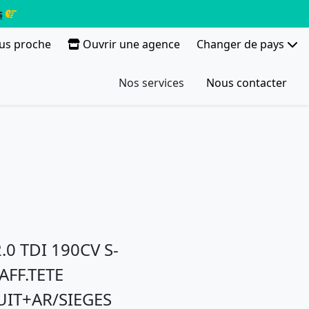
s
lus proche
Ouvrir une agence
Changer de pays
Nos services
Nous contacter
.0 TDI 190CV S-
FF.TETE
IT+AR/SIEGES