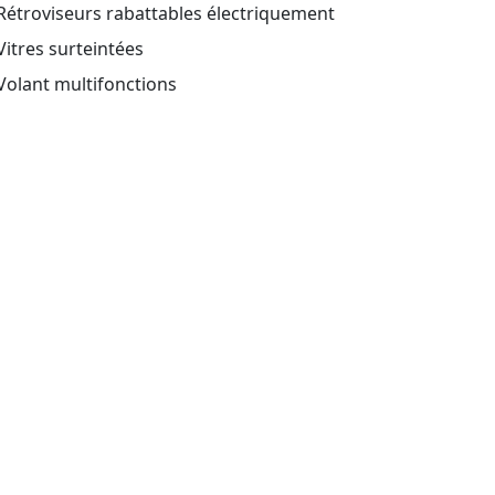
étroviseurs rabattables électriquement
itres surteintées
olant multifonctions