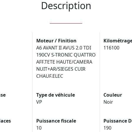
Description
Moteur / Finition
Kilométrag
A6 AVANT II AVUS 2.0 TDI
116100
190CV S-TRONIC QUATTRO
AFF.TETE HAUTE/CAMERA
NUIT+AR/SIEGES CUIR
CHAUF.ELEC
sse
Type de véhicule
Couleur
VP
Noir
laces
Puissance fiscale
Puissance D
10
190