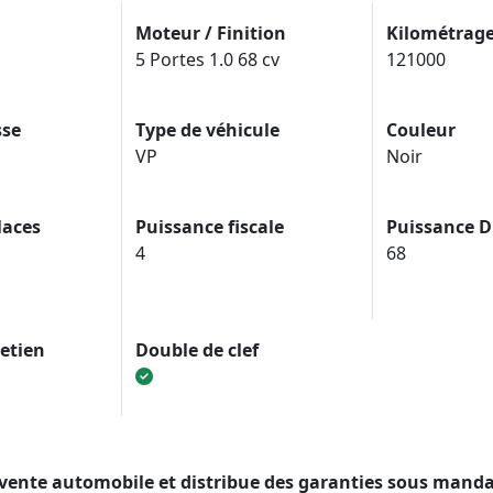
Moteur / Finition
Kilométrag
5 Portes 1.0 68 cv
121000
sse
Type de véhicule
Couleur
VP
Noir
laces
Puissance fiscale
Puissance D
4
68
retien
Double de clef
 vente automobile et distribue des garanties sous man