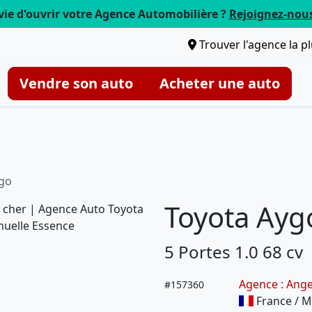
vie d'ouvrir votre Agence Automobilière ?
Rejoignez-nou
Trouver l'agence la p
Vendre son auto
Acheter une auto
ygo
Toyota Ayg
5 Portes 1.0 68 cv
Agence : Ang
#
157360
France / Ma