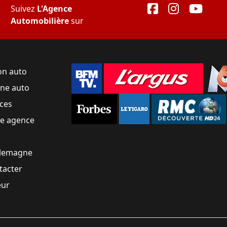
Suivez
L'Agence
Automobilière
sur
on auto
une auto
ces
ne agence
llemagne
tacter
eur