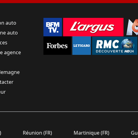
on auto
une auto
ces
ne agence
llemagne
tacter
eur
)
Réunion (FR)
Martinique (FR)
Gua