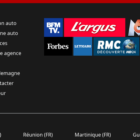
on auto
une auto
ces
ne agence
llemagne
tacter
eur
)
Réunion (FR)
Martinique (FR)
Gua