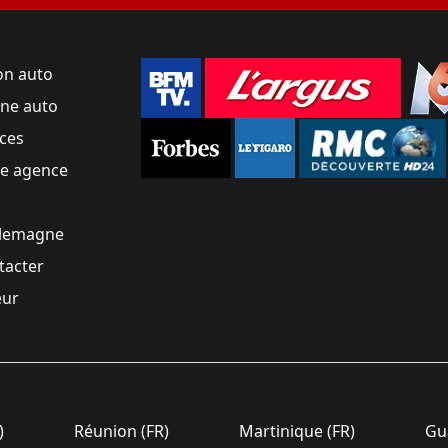
on auto
une auto
ces
ne agence
llemagne
tacter
eur
)
Réunion (FR)
Martinique (FR)
Gua